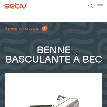
Men
Skip
to
search
main
content
Revenir aux produits
BENNE
BASCULANTE À BEC